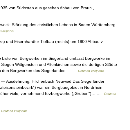
935 von Südosten aus gesehen Abbau von Braun ,
weck: Stärkung des christlichen Lebens in Baden Württemberg
Wikipedia
nks) und Eisernhardter Tiefbau (rechts) um 1900 Abbau v …
 Liste von Bergwerken im Siegerland umfasst Bergwerke im
se Siegen Wittgenstein und Altenkirchen sowie die dortigen Städte
In den Bergwerken des Siegerlandes… …
Deutsch Wikipedia
— Ausdehnung: Hilchenbach Neuwied Das Siegerländer
pateisensteinbezirk“) war ein Bergbaugebiet in Nordrhein
h früher viele, vornehmend Erzbergwerke („Gruben“)… …
Deutsch
…
Deutsch Wikipedia