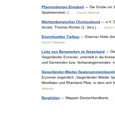
Pfannenberger Einigkeit
— Die Grube um 1
Spateisenstein, ( …
Deutsch Wikipedia
Württembergischer Christusbund
— e.V. Z
Vorsitz: Thomas Richter (1. Vors.) …
Deutsch 
Eisernhardter Tiefbau
— Eiserner Hütte (li
Deutsch Wikipedia
Liste von Bergwerken im Siegerland
— Die
Siegerländer Erzrevier, unterteilt in die Krei
und Gemeinden bzw. Verbandsgemeinden. 
Siegerländer-Wieder-Spateisensteinbezirk
Erzrevier (eigentlich „Siegerländer Wieder S
Westfalen und Rheinland Pfalz, in dem sic
Wikipedia
Berghülen
— Wappen Deutschlandkarte 