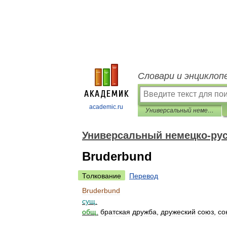
Словари и энциклоп
academic.ru
Универсальный немецко-русский словарь
Универсальный немецко-рус
Bruderbund
Толкование
Перевод
Bruderbund
сущ
.
общ
.
братская
дружба
,
дружеский
союз
,
со