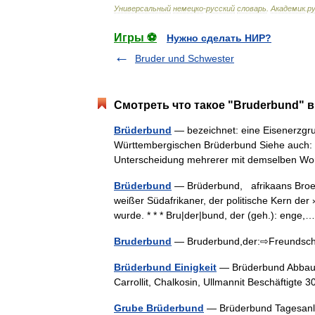
Универсальный
немецко
-
русский
словарь
.
Академик
.
ру
Игры ⚽
Нужно сделать НИР?
Bruder und Schwester
Смотреть что такое "Bruderbund" в
Brüderbund
— bezeichnet: eine Eisenerzgru
Württembergischen Brüderbund Siehe auch: Br
Unterscheidung mehrerer mit demselben 
Brüderbund
— Brüderbund, afrikaans Broed
weißer Südafrikaner, der politische Kern der 
wurde. * * * Bru|der|bund, der (geh.): eng
Bruderbund
— Bruderbund,der:⇨Freundsc
Brüderbund Einigkeit
— Brüderbund Abbau v
Carrollit, Chalkosin, Ullmannit Beschäftig
Grube Brüderbund
— Brüderbund Tagesanl