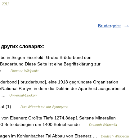
.
2011
.
Brudergeist
 других словарях:
be in Siegen Eiserfeld: Grube Brüderbund den
øderbund Diese Seite ist eine Begriffsklärung zur
Wor …
Deutsch Wikipedia
erbond [ bruːdərbʊnd], eine 1918 gegründete Organisation
»National Party«, in dem die Doktrin der Apartheid ausgearbeitet
e,… …
Universal-Lexikon
haft(1) …
Das Wörterbuch der Synonyme
on Eisenerz Größte Tiefe 1274,8dep1 Seltene Mineralien
te 300 Betriebsbeginn um 1400 Betriebsende …
Deutsch Wikipedia
agen im Kohlenbacher Tal Abbau von Eisenerz …
Deutsch Wikipedia