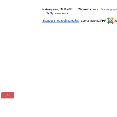
© Академик, 2000-2026
Обратная связь:
Техподдерж
👣 Путешествия
Экспорт словарей на сайты
, сделанные на PHP,
Jo
4