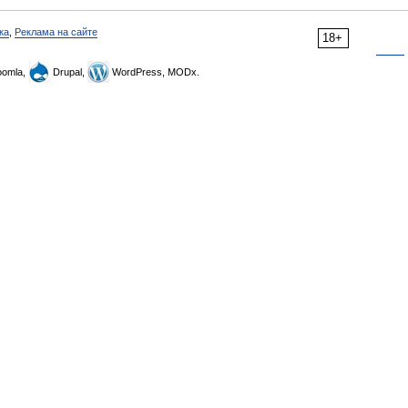
ка
,
Реклама на сайте
18+
omla,
Drupal,
WordPress, MODx.