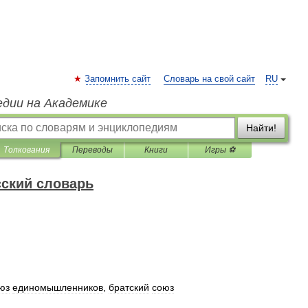
Запомнить сайт
Словарь на свой сайт
RU
едии на Академике
Найти!
Толкования
Переводы
Книги
Игры ⚽
ский словарь
юз
единомышленников
,
братский
союз